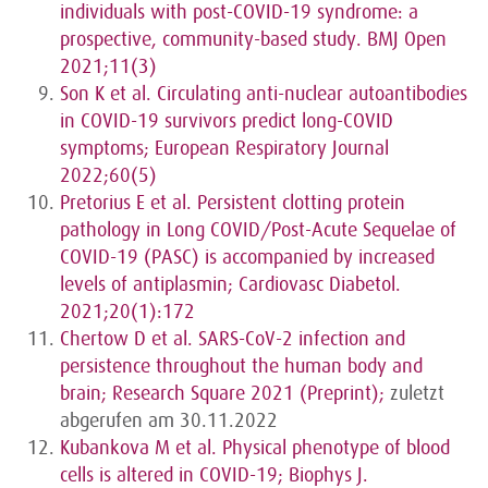
individuals with post-COVID-19 syndrome: a
prospective, community-based study. BMJ Open
2021;11(3)
Son K et al. Circulating anti-nuclear autoantibodies
in COVID-19 survivors predict long-COVID
symptoms; European Respiratory Journal
2022;60(5)
Pretorius E et al. Persistent clotting protein
pathology in Long COVID/Post-Acute Sequelae of
COVID-19 (PASC) is accompanied by increased
levels of antiplasmin; Cardiovasc Diabetol.
2021;20(1):172
Chertow D et al. SARS-CoV-2 infection and
persistence throughout the human body and
brain; Research Square 2021 (Preprint);
zuletzt
abgerufen am 30.11.2022
Kubankova M et al. Physical phenotype of blood
cells is altered in COVID-19; Biophys J.