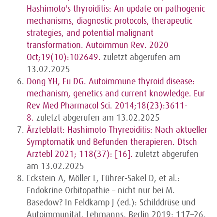
Hashimoto's thyroiditis: An update on pathogenic
mechanisms, diagnostic protocols, therapeutic
strategies, and potential malignant
transformation. Autoimmun Rev. 2020
Oct;19(10):102649.
zuletzt abgerufen am
13.02.2025
Dong YH, Fu DG. Autoimmune thyroid disease:
mechanism, genetics and current knowledge. Eur
Rev Med Pharmacol Sci. 2014;18(23):3611-
8.
zuletzt abgerufen am 13.02.2025
Ärzteblatt: Hashimoto-Thyreoiditis: Nach aktueller
Symptomatik und Befunden therapieren. Dtsch
Arztebl 2021; 118(37): [16].
zuletzt abgerufen
am 13.02.2025
Eckstein A, Möller L, Führer-Sakel D, et al.:
Endokrine Orbitopathie – nicht nur bei M.
Basedow? In Feldkamp J (ed.): Schilddrüse und
Autoimmunität. Lehmanns, Berlin 2019; 117–26.