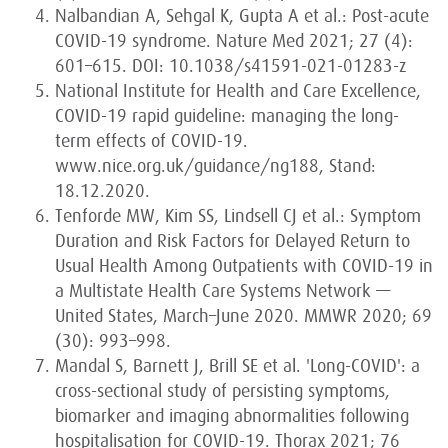
Nalbandian A, Sehgal K, Gupta A et al.: Post-acute
COVID-19 syndrome. Nature Med 2021; 27 (4):
601–615. DOI: 10.1038/s41591-021-01283-z
National Institute for Health and Care Excellence,
COVID-19 rapid guideline: managing the long-
term effects of COVID-19.
www.nice.org.uk/guidance/ng188, Stand:
18.12.2020.
Tenforde MW, Kim SS, Lindsell CJ et al.: Symptom
Duration and Risk Factors for Delayed Return to
Usual Health Among Outpatients with COVID-19 in
a Multistate Health Care Systems Network —
United States, March–June 2020. MMWR 2020; 69
(30): 993–998.
Mandal S, Barnett J, Brill SE et al. 'Long-COVID': a
cross-sectional study of persisting symptoms,
biomarker and imaging abnormalities following
hospitalisation for COVID-19. Thorax 2021; 76