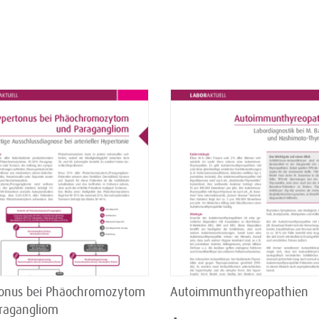
onus bei Phäochromozytom
Autoimmunthyreopathien
ragangliom