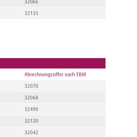
32066
32135
Abrechnungsziffer nach EBM
32070
32068
32490
32120
32042