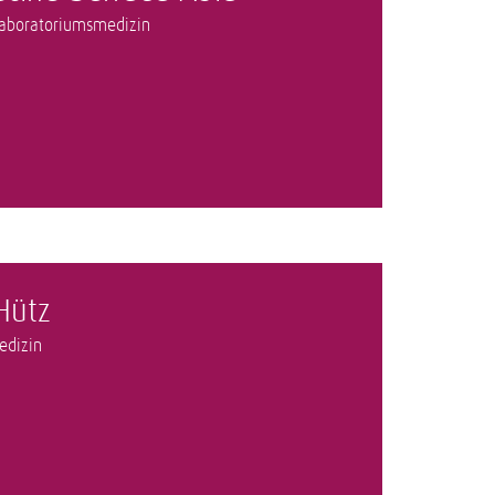
 Laboratoriumsmedizin
Hütz
edizin