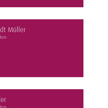
dt Müller
izin
fer
izin