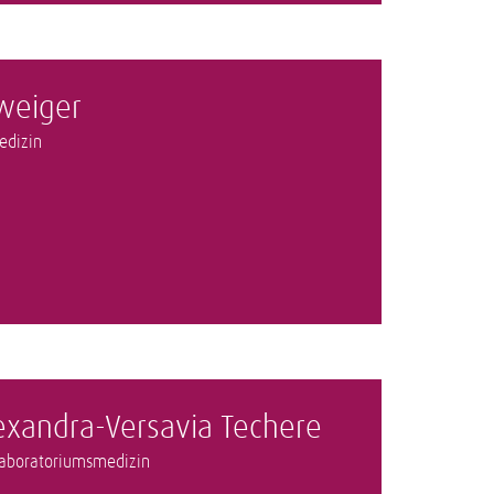
hweiger
edizin
exandra-Versavia Techere
 Laboratoriumsmedizin